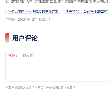
剑指i‘云’保“飞单”等保险销售乱象！港险市场佣金改革迎新
“一!”见中国｜一块煤炭的生命之旅
凯美特气：.公司将于2025年
中华网
2026-04-27 18:26:47
用户评论
登录
后可以发言
网友评论仅供其表达个人看法，并不表明证券时报立场