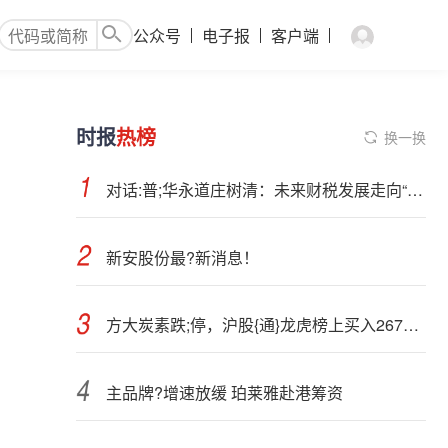
公众号
电子报
客户端
时报
热榜
换一换
对话:普;华永道庄树清：未来财税发展走向“税务+AI”，AI应用底线依然是“数据可控”
新安股份最?新消息！
方大炭素跌;停，沪股{通}龙虎榜上买入2677.08万元，卖出7317.05万元
主品牌?增速放缓 珀莱雅赴港筹资