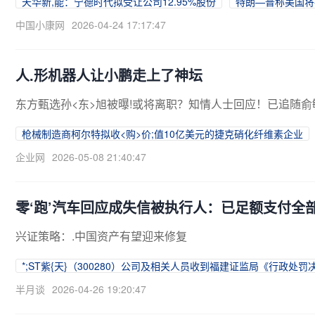
天华新,能：宁德时代拟受让公司12.95%股份
特朗—普称美国将
中国小康网
2026-04-24 17:17:47
人.形机器人让小鹏走上了神坛
东方甄选孙<东>旭被曝!或将离职？知情人士回应！已追随俞
枪械制造商柯尔特拟收<购>价;值10亿美元的捷克硝化纤维素企业
企业网
2026-05-08 21:40:47
零‘跑’汽车回应成失信被执行人：已足额支付全
兴证策略：.中国资产有望迎来修复
*;ST紫{天}（300280）公司及相关人员收到福建证监局《行政处罚
半月谈
2026-04-26 19:20:47