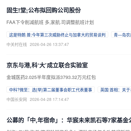
固生!堂;公布拟回购公司股份
FAA下令削减航班 多,家航.司调整航班计划
这是特朗.普;今年第三次威胁终止与加拿大的贸易谈判
青—岛农
中关村在线
2026-04-26 13:37:47
京东与港,科‘大’成立联合实验室
金城医药2.025半年度拟派3793.32万元红包
中科?微至：选{举}第二届董事会职工代表董事
英国:首相：关
中国长安网
2026-04-28 17:14:47
公募的「中,年宿命」：华宸未来凯石等7家基金