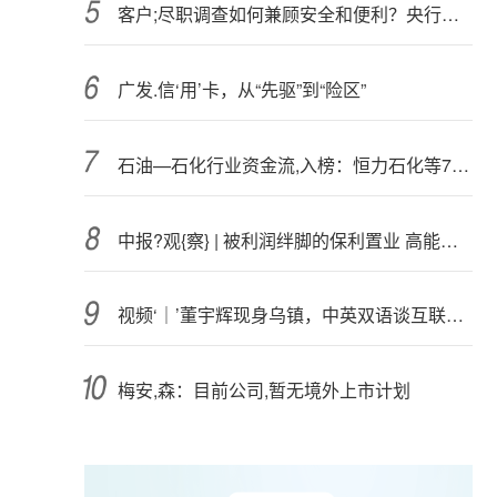
客户;尽职调查如何兼顾安全和便利？央行：低风险情形采取简化措施
广发.信‘用’卡，从“先驱”到“险区”
石油—石化行业资金流,入榜：恒力石化等7股净流入资金超3000万元
中报?观{察} | 被利润绊脚的保利置业 高能级城市加码拿地
视频‘｜’董宇辉现身乌镇，中英双语谈互联网时代对文化的理解
梅安,森：目前公司,暂无境外上市计划