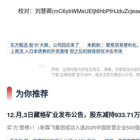
校对：刘慧卿(mC6ybWMsUEtjt6hbPtHJduZcjea
东方甄选.股‘价’大跌，公司回应来了
朱鹤新;：聚焦贸易便利化
上周流,入日本债券的外资激增 但之后的财政担忧冲击市场
声明：证券时报力求信息真实、准确，文章提及内容
下载"证券时报"官方APP，或关注官方微信公众号
为你推荐
12.月,3日藏格矿业发布公告，股东减持933.71
实‘力’登榜<！>新霖飞集团成功入选2025中国民营企业500强