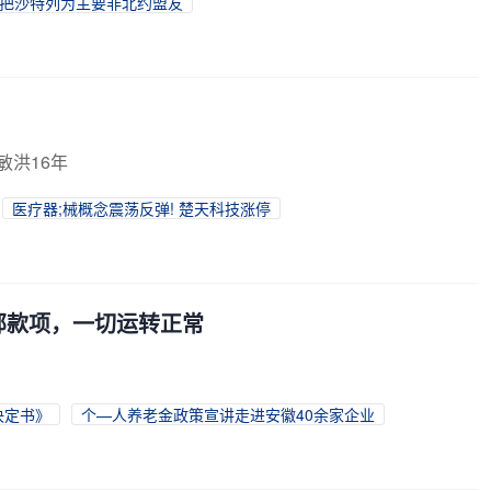
把沙特列为主要非北约盟友
敏洪16年
医疗器;械概念震荡反弹! 楚天科技涨停
部款项，一切运转正常
决定书》
个—人养老金政策宣讲走进安徽40余家企业