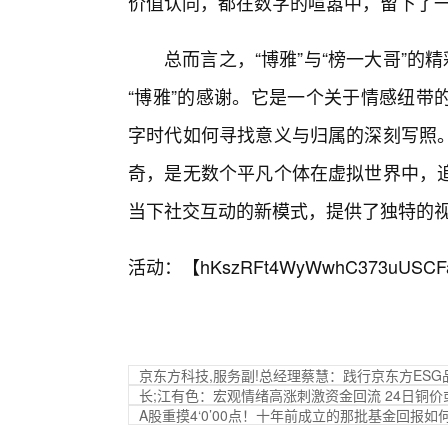
价值认同，都在数字的喧嚣中，留下了
总而言之，“博雅”与“榜一大哥”的
“博雅”的感谢。它是一个关于情感纽带
字时代如何寻找意义与归属的深刻写照
奇，是无数个平凡个体在虚拟世界中，
当下社交互动的新模式，提供了独特的
活动：【
hKszRFt4WyWwhC373uUSCF
京东方科技,服务副!总经理蔡慧：践行京东方ESG
长;江有色：宏观情绪高涨刺激资金回流 24日铜价
A股重摸4‘0’00点！十年前成立的那批基金回报如