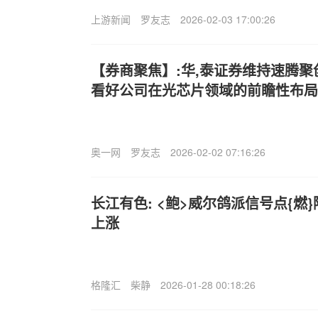
上游新闻
罗友志
2026-02-03 17:00:26
【券商聚焦】:华,泰证券维持速腾聚创(
看好公司在光芯片领域的前瞻性布局
奥一网
罗友志
2026-02-02 07:16:26
长江有色: <鲍>威尔鸽派信号点{燃}
上涨
格隆汇
柴静
2026-01-28 00:18:26